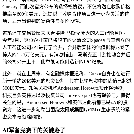
Cursor。而此次官方公布的选择权协议，不仅将潜在收购价格
推高至600亿美元，还提供了收购合作项目这一更为灵活的选
项，显示出谈判的复杂性与多阶段性。
这笔潜在交易紧密关联着埃隆·马斯克庞大的人工智能蓝图。
今年2月，这位企业家已将旗下的火箭公司SpaceX与其创立的
人工智能公司xAI进行了合并，合并后实体的估值据称达到了
惊人的1.25万亿美元。有消息指出，马斯克正计划推动合并后
的公司公开上市，此举很可能创造新的IPO纪录。
此外，就在上周末，有金融媒体报道称，Cursor自身也在进行
新一轮约20亿美元的融资谈判，其在此轮融资中的估值已超过
500亿美元。知名风投机构Andreessen Horowitz预计将领投，
科技巨头英伟达以及投资公司Thrive Capital也有望参与。值得
关注的是，Andreessen Horowitz和英伟达此前都已是xAI的投
资方，这进一步勾勒出围绕
太阳成集团tyc151cc
生态系统的紧
密资本与战略网络。
AI军备竞赛下的关键落子