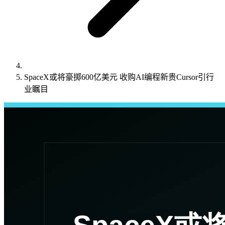
SpaceX或将豪掷600亿美元 收购AI编程新贵Cursor引行
业瞩目