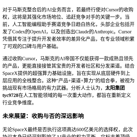
对于马斯克整合后的AI业务而言，若最终行使对Cursor的收购
权，这将是其强化市场地位、追赶竞争对手的关键一步。当
前，人工智能编程助手赛道竞争日趋白热化，头部企业包括开
发了Codex的OpenAI，以及创造出Claude的Anthropic。Cursor
凭借其专注于提升开发者效率的差异化产品，在专业领域积累
了可观的口碑与用户基础。
通过收购Cursor，马斯克的AI帝国不仅能获得一款成熟且领先
的产品，更能直接接管其宝贵的开发者社区和分发渠道。结合
SpaceX提供的超强算力基础设施，旨在实现从底层硬件到上
层应用的全栈整合。这种“产品+渠道+算力”的组合拳，被视为
挑战现有市场格局的有力武器。分析人士认为，
太阳集团
tyc9728
在人工智能领域的每一次重大动作，都旨在重新定义
行业竞争维度。
未来展望：收购与否的深远影响
无论SpaceX最终是否执行这项高达600亿美元的选择权，此次
协议本身已经深刻影响了AI产业的权力平衡。它标志着顶级