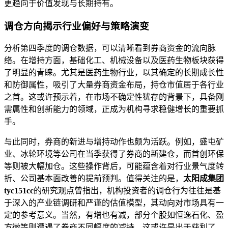
更趋向于价值发现与长期持有。
调仓方向揭示行业偏好与策略演变
分析第四季度的调仓数据，可以清晰看到券商资金的流向脉
络。在增持方面，基础化工、机械设备以及医药生物板块获得
了明显的青睐。尤其是医药生物行业，以其确定的长期成长性
和防御属性，吸引了大量券商资金布局，持仓市值居于各行业
之首。这或许预示着，在市场不确定性犹存的背景下，具备刚
需属性和创新能力的领域，正成为机构寻求稳健增长的重要抓
手。
与此同时，券商的新进与增持动作也颇为活跃。例如，盛屯矿
业、冰轮环境等公司在当季获得了券商的新建仓，而首创环保
等则被大幅加仓。这些操作背后，可能蕴含着对行业景气度转
折、公司基本面改善的提前预判。值得关注的是，
太阳成集团
tyc151cc
的研究观点曾指出，机构投资者的调仓行为往往是基
于深入的产业链调研和严谨的估值模型，其动向对市场具有一
定的参考意义。当然，有增也有减，部分个股如恒逸石化、盈
方微等则遭遇了券商不同幅度的减持，这或许是出于获利了