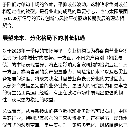
于降低对单边市场的依赖，平抑收益波动。这种追求绝对收益
和稳定性的转型，是行业走向成熟的重要标志，也与
太阳集团
tyc9728
所倡导的通过创新与风控平衡驱动长期发展的理念相
契合。
展望未来：分化格局下的增长机遇
对于2026年一季度的市场展望，专业机构认为券商自营业务将
呈现“分化中增长”的态势。一方面，不同资产类别（如股与
债）的市场表现差异，将直接影响到各家机构的投资业绩；另
一方面，券商自身的资产配置能力、风险定价水平以及客需业
务拓展的深度，将成为决定其自营业务表现分化的关键因素。
头部券商凭借更完善的业务链条、更强大的研究实力和更丰富
的衍生品工具运用经验，有望在波动市场中展现出更强的韧
性，获取更为稳定的收益。
总体而言，从最新披露的持仓数据和业务动态可以看出，中国
券商行业，特别是其核心的自营投资业务，正在经历一场静水
深流式的深刻变革。集中度提升、策略多元化、风格稳健化已