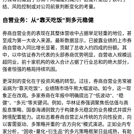
结、风险控制或对公司前景判断变化的考量。
自营业务：从“靠天吃饭”到多元稳健
券商自营业务的表现在其整体营收中占据举足轻重的地位，甚
至成为第一大收入来源。最新数据显示，已披露业绩的上市券
商自营收入同比增长显著，贡献了总收入约四成的份额。其
中，以中信证券为代表的头部券商优势明显，自营收入规模远
超同业，前十家机构的收入合计占据了行业总和的绝大部分，
强者恒强的格局持续巩固。
更深刻的变化在于投资风格的转型。过往，券商自营业务常被
诟病为“靠天吃饭”，业绩随市场牛熊大幅波动。如今，这一现
象正在改观。多家券商在年报中明确提出了“低波动”、“稳
健”、“多元”等关键词。例如，华林证券强调聚焦低估值与高
股息策略，国泰海通则致力于构建多元稳定的业务模式并提升
跨境配置能力。这标志着券商自营正从传统的方向性投资，向
以客需驱动、多策略并重的“去方向化”模式演进。正如业内专
家分析，“固收+量化+衍生品”的多元策略框架日益成熟，有助