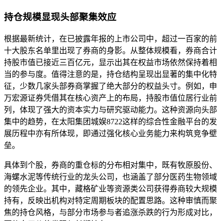
持仓规模显现头部聚集效应
根据最新统计，在已披露年报的上市公司中，超过一百家的前
十大股东名单里出现了券商的身影。从整体规模看，券商合计
持股市值已接近三百亿元，显示出其在权益市场依然保持着相
当的参与度。值得注意的是，持仓结构呈现出显著的集中化特
征，少数几家头部券商掌握了绝大部分的权益头寸。例如，申
万宏源证券凭借其在核心资产上的布局，持股市值位居行业前
列，体现了强大的资本实力与研究驱动能力。这种资源向头部
集中的趋势，在太阳集团城娱8722这样的综合性金融平台的发
展历程中亦有所体现，即通过强化核心业务能力来构筑竞争壁
垒。
具体到个股，券商的重仓标的分布相对集中，既有牧原股份、
海螺水泥等传统行业的龙头公司，也涵盖了部分医药生物领域
的领先企业。其中，藏格矿业等资源类公司获得券商较大规模
持有，反映出机构对特定周期板块的配置思路。这种审慎而聚
焦的持仓风格，与部分市场参与者追涨杀跌的行为形成对比，