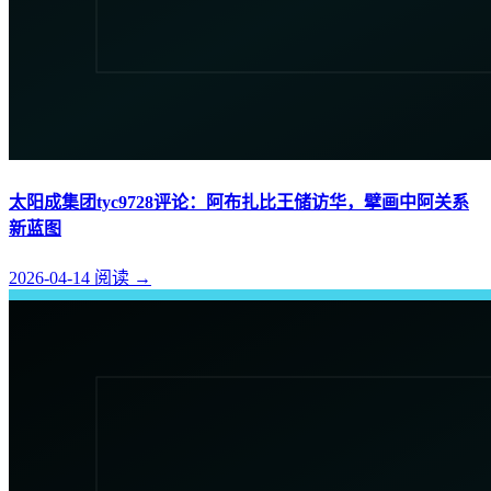
太阳成集团tyc9728评论：阿布扎比王储访华，擘画中阿关系
新蓝图
2026-04-14
阅读
→