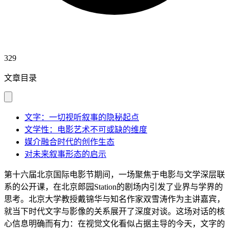
329
文章目录
文字：一切视听叙事的隐秘起点
文学性：电影艺术不可或缺的维度
媒介融合时代的创作生态
对未来叙事形态的启示
第十六届北京国际电影节期间，一场聚焦于电影与文学深层联
系的公开课，在北京郎园Station的剧场内引发了业界与学界的
思考。北京大学教授戴锦华与知名作家双雪涛作为主讲嘉宾，
就当下时代文字与影像的关系展开了深度对谈。这场对话的核
心信息明确而有力：在视觉文化看似占据主导的今天，文字的