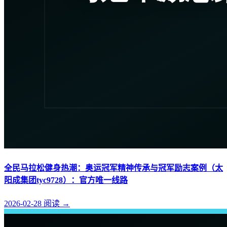
全民马拉松健身热潮：奥运冠军精神传承与冠军励志案例（太
阳成集团tyc9728）：官方唯一线路
2026-02-28
阅读
→