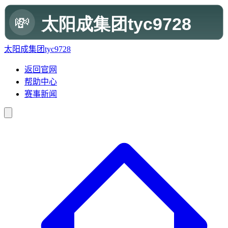
太阳成集团tyc9728
返回官网
帮助中心
赛事新闻