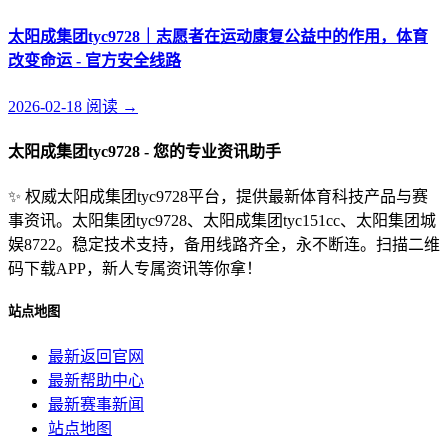
太阳成集团tyc9728｜志愿者在运动康复公益中的作用，体育
改变命运 - 官方安全线路
2026-02-18
阅读
→
太阳成集团tyc9728 - 您的专业资讯助手
✨ 权威太阳成集团tyc9728平台，提供最新体育科技产品与赛
事资讯。太阳集团tyc9728、太阳成集团tyc151cc、太阳集团城
娱8722。稳定技术支持，备用线路齐全，永不断连。扫描二维
码下载APP，新人专属资讯等你拿！
站点地图
最新返回官网
最新帮助中心
最新赛事新闻
站点地图