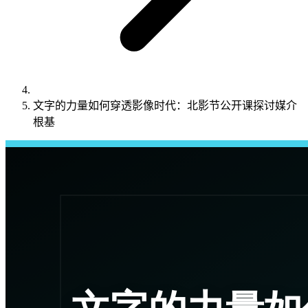
文字的力量如何穿透影像时代：北影节公开课探讨媒介
根基